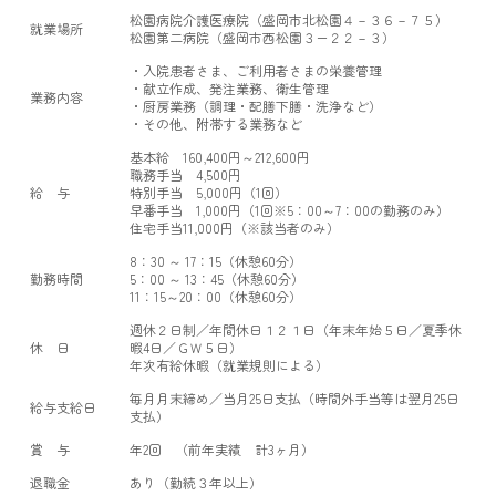
松園病院介護医療院（盛岡市北松園４－３６－７５）
就業場所
松園第二病院（盛岡市西松園３ー２２－３）
・入院患者さま、ご利用者さまの栄養管理
・献立作成、発注業務、衛生管理
業務内容
・厨房業務（調理・配膳下膳・洗浄など）
・その他、附帯する業務など
基本給 160,400円～212,600円
職務手当 4,500円
給 与
特別手当 5,000円（1回）
早番手当 1,000円（1回※5：00～7：00の勤務のみ）
住宅手当11,000円（※該当者のみ）
8：30 ～ 17：15（休憩60分）
勤務時間
5：00 ～ 13：45（休憩60分）
11：15～20：00（休憩60分）
週休２日制／年間休日１２１日（年末年始５日／夏季休
休 日
暇4日／ＧＷ５日）
年次有給休暇（就業規則による）
毎月月末締め／当月25日支払（時間外手当等は翌月25日
給与支給日
支払）
賞 与
年2回 （前年実績 計3ヶ月）
退職金
あり（勤続３年以上）