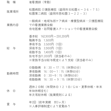
職 種
准看護師（常勤）
松園病院 介護医療院（盛岡市北松園４ー３６－７５）
就業場所
松園第二病院（盛岡市西松園３ー２２－３）
一般病床・地域包括ケア病床・療養型病床・介護医療院
業務内容
での看護業務全般
在宅医療・訪問看護ステーションでの看護業務全般
基本給 162,900円～230,200円
職務手当 1,500円
準夜手当 3,500円（1回）
給 与
深夜手当 3,900円（1回）
夜勤手当 7,400円（1回）
住宅手当11,000円（該当者のみ）
※家族手当は給与規定により支給（該当者のみ）
日勤勤務 8：30 ～ 17：15（休憩60分）
準夜勤務 16：00〜 1：15（休憩60分）
勤務時間
深夜勤務 0：30〜9：15（休憩60分）
夜勤勤務 16：30 ～ 9：15（休憩120分）
週休２日制（年間休日１２１日/ＧＷ・夏季休暇・年末
休 日
年始休暇含む）
年次有給休暇（就業規則による）
年2回（前年実績 計3ヶ月）
賞 与
※人事評価制度により変動あり