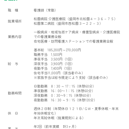
職 種
看護師（常勤）
松園病院 介護医療院（盛岡市北松園４ー３６－７５）
就業場所
松園第二病院（盛岡市西松園３ー２２－３）
一般病床・地域包括ケア病床・療養型病床・介護医療院
業務内容
での看護業務全般
在宅医療・訪問看護ステーションでの看護業務全般
基本給 185,200円～270,000円
職務手当 1,500円
準夜手当 3,500円（1回）
給 与
深夜手当 3,900円（1回）
夜勤手当 7,400円（1回）
住宅手当11,000円（該当者のみ）
※家族手当は給与規定により支給（該当者のみ）
日勤勤務 8：30 ～ 17：15（休憩60分）
準夜勤務 16：00〜 1：15（休憩60分）
勤務時間
深夜勤務 0：30〜9：15（休憩60分）
夜勤勤務 16：30 ～ 9：15（休憩120分）
週休２日制（年間休日１２１日/ＧＷ・夏季休暇・年末
休 日
年始休暇含む）
年次有給休暇（就業規則による）
年2回（前年実績 計3ヶ月）
賞 与