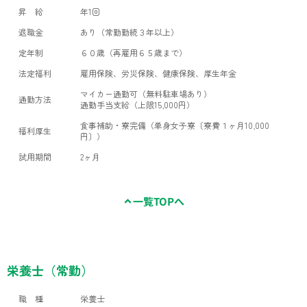
昇 給
年1回
退職金
あり（常勤勤続３年以上）
定年制
６０歳（再雇用６５歳まで）
法定福利
雇用保険、労災保険、健康保険、厚生年金
マイカー通勤可（無料駐車場あり）
通勤方法
通勤手当支給（上限15,000円）
食事補助・寮完備（単身女子寮〔寮費１ヶ月10,000
福利厚生
円〕）
試用期間
2ヶ月
一覧TOPへ
栄養士（常勤）
職 種
栄養士