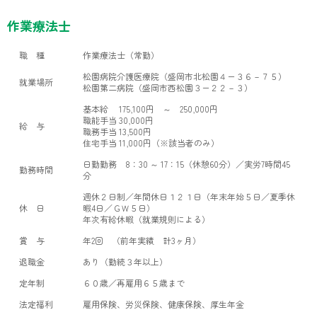
作業療法士
職 種
作業療法士（常勤）
松園病院介護医療院（盛岡市北松園４ー３６－７５）
就業場所
松園第二病院（盛岡市西松園３ー２２－３）
基本給 175,100円 ～ 250,000円
職能手当 30,000円
給 与
職務手当 13,500円
住宅手当 11,000円（※該当者のみ）
日勤勤務 8：30 ～ 17：15（休憩60分）／実労7時間45
勤務時間
分
週休２日制／年間休日１２１日（年末年始５日／夏季休
休 日
暇4日／ＧＷ５日）
年次有給休暇（就業規則による）
賞 与
年2回 （前年実績 計3ヶ月）
退職金
あり（勤続３年以上）
定年制
６０歳／再雇用６５歳まで
法定福利
雇用保険、労災保険、健康保険、厚生年金