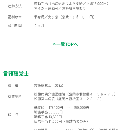
通勤手当（当院規定により支給／上限15,000円）
通勤方法
マイカー通勤可／無料駐車場あり
福利厚生
単身用／女子寮〔寮費１ヶ月10,000円〕
試用期間
２ヶ月
一覧TOPへ
言語聴覚士
職 種
言語聴覚士（常勤）
松園病院介護医療院（盛岡市北松園４ー３６－７５）
就業場所
松園第二病院（盛岡市西松園３ー２２－３）
基本給 175,100円 ～ 250,000円
職能手当 30,000円
給 与
職務手当 13,500円
住宅手当 11,000円（※該当者のみ）
日勤勤務 8：30 ～ 17：15（休憩60分）／実労7時間45