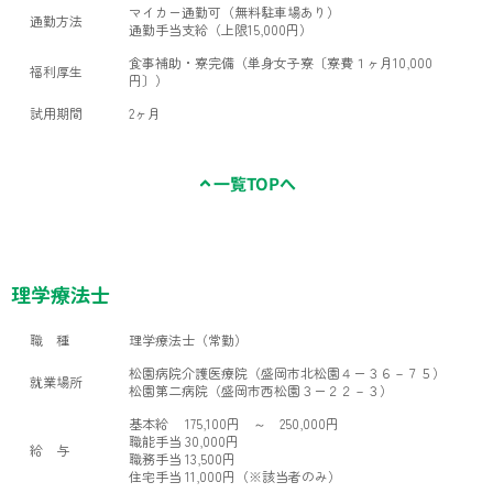
マイカー通勤可（無料駐車場あり）
通勤方法
通勤手当支給（上限15,000円）
食事補助・寮完備（単身女子寮〔寮費１ヶ月10,000
福利厚生
円〕）
試用期間
2ヶ月
一覧TOPへ
理学療法士
職 種
理学療法士（常勤）
松園病院介護医療院（盛岡市北松園４ー３６－７５）
就業場所
松園第二病院（盛岡市西松園３ー２２－３）
基本給 175,100円 ～ 250,000円
職能手当 30,000円
給 与
職務手当 13,500円
住宅手当 11,000円（※該当者のみ）