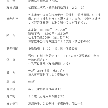
職 種
診療放射線技師（常勤）
就業場所
松園第二病院（盛岡市西松園３－２２－３）
外来患者および入院患者の一般撮影、透視撮影、ＣＴ撮
業務内容
影、ＭＲＩ撮影を行って頂きます。また、検査科と連携
して超音波検査にも取り組むことが可能です。
基本給 180,100円～243,200円
職務手当 19,500円～25,800円
給 与
住宅手当11,000円（該当者のみ）
※家族手当は給与規定により支給（該当者のみ）
勤務時間
日勤勤務 8：30 ～ 17：15（休憩60分）
週休２日制（年間休日１２１日/ＧＷ・夏季休暇・年末
休 日
年始休暇含む）
年次有給休暇（就業規則による）
年2回（前年実績 計3ヶ月）
賞 与
※人事評価制度により変動あり
昇 給
年1回
退職金
あり（常勤勤続３年以上）
定年制
６０歳（再雇用６５歳まで）
法定福利
雇用保険、労災保険、健康保険、厚生年金