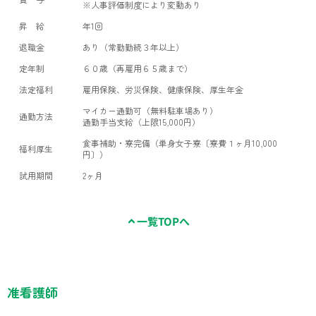
※人事評価制度により変動あり
昇 給
年1回
退職金
あり（常勤勤続３年以上）
定年制
６０歳（再雇用６５歳まで）
法定福利
雇用保険、労災保険、健康保険、厚生年金
マイカー通勤可（無料駐車場あり）
通勤方法
通勤手当支給（上限15,000円）
食事補助・寮完備（単身女子寮〔寮費１ヶ月10,000
福利厚生
円〕）
試用期間
2ヶ月
一覧TOPへ
准看護師