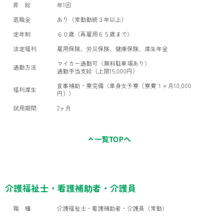
昇 給
年1回
退職金
あり（常勤勤続３年以上）
定年制
６０歳（再雇用６５歳まで）
法定福利
雇用保険、労災保険、健康保険、厚生年金
マイカー通勤可（無料駐車場あり）
通勤方法
通勤手当支給（上限15,000円）
食事補助・寮完備（単身女子寮〔寮費１ヶ月10,000
福利厚生
円〕）
試用期間
2ヶ月
一覧TOPへ
介護福祉士・看護補助者・介護員
職 種
介護福祉士・看護補助者・介護員（常勤）