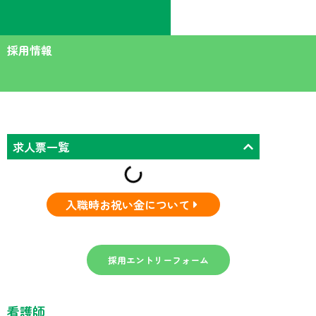
内
容
を
採用情報
ス
キ
ッ
プ
求人票一覧
入職時お祝い金について
採用エントリーフォーム
看護師