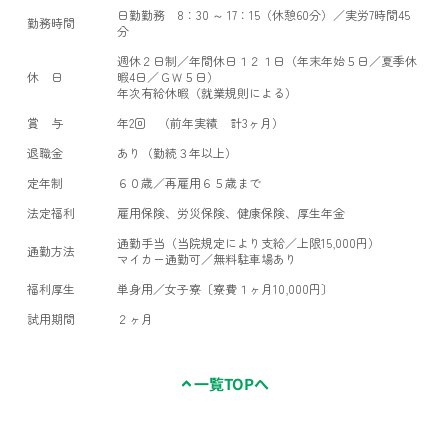
日勤勤務 8：30 ～ 17：15（休憩60分）／実労7時間45
勤務時間
分
週休２日制／年間休日１２１日（年末年始５日／夏季休
休 日
暇4日／ＧＷ５日）
年次有給休暇（就業規則による）
賞 与
年2回 （前年実績 計3ヶ月）
退職金
あり（勤続３年以上）
定年制
６０歳／再雇用６５歳まで
法定福利
雇用保険、労災保険、健康保険、厚生年金
通勤手当（当院規定により支給／上限15,000円）
通勤方法
マイカー通勤可／無料駐車場あり
福利厚生
単身用／女子寮〔寮費１ヶ月10,000円〕
試用期間
２ヶ月
一覧TOPへ