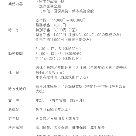
・給食の配膳下膳
業務内容
・洗浄業務全般
・その他、厨房業務に係る業務全般
基本給 144,300円～180,300円
職務手当 4,500円
給 与
特別手当 5,000円（1回）
早番手当 1,000円（1回※5：00～7：00の勤務のみ）
住宅手当11,000円（※該当者のみ）
8：30 ～ 17：15（休憩60分）
勤務時間
5：00 ～ 13：45（休憩60分）
11：15～20：00（休憩60分）
週休２日制／年間休日１２１日（年末年始５日／夏季休
休 日
暇4日／ＧＷ５日）
年次有給休暇（就業規則による）
毎月月末締め／当月25日支払（時間外手当等は翌月25日
給与支給日
支払）
賞 与
年2回 （前年実績 計3ヶ月）
退職金
あり（勤続３年以上）
定年制
６０歳／再雇用６５歳まで
法定福利
雇用保険、労災保険、健康保険、厚生年金