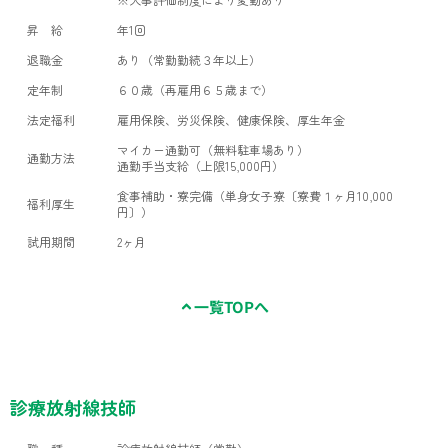
昇 給
年1回
退職金
あり（常勤勤続３年以上）
定年制
６０歳（再雇用６５歳まで）
法定福利
雇用保険、労災保険、健康保険、厚生年金
マイカー通勤可（無料駐車場あり）
通勤方法
通勤手当支給（上限15,000円）
食事補助・寮完備（単身女子寮〔寮費１ヶ月10,000
福利厚生
円〕）
試用期間
2ヶ月
一覧TOPへ
診療放射線技師