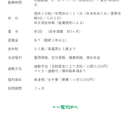
勤務時間
分
週休２日制／年間休日１２１日（年末年始５日／夏季休
休 日
暇4日／ＧＷ５日）
年次有給休暇（就業規則による）
賞 与
年2回 （前年実績 計3ヶ月）
退職金
あり（勤続３年以上）
定年制
６０歳／再雇用６５歳まで
法定福利
雇用保険、労災保険、健康保険、厚生年金
通勤手当（当院規定により支給／上限15,000円）
通勤方法
マイカー通勤可／無料駐車場あり
福利厚生
単身用／女子寮〔寮費１ヶ月10,000円〕
試用期間
２ヶ月
一覧TOPへ