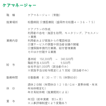
ケアマネージャー
職 種
ケアマネージャー（常勤）
就業場所
松園病院 介護医療院（盛岡市北松園４ー３６－７５）
ケアプランの作成
利用者の自宅・施設を訪問、モニタリング、アセスメン
ト業務
業務内容
利用者および家族からの電話相談
介護サービスの調整や担当者会議の開催
介護保険申請代行業務、給付管理業務
そのほか付随する業務
基本給 150,300円 ～ 240,500円
職能手当 4,500円 ～ 9,500円
給 与
住宅手当11,000円（該当者のみ）
※家族手当は給与規定により支給（該当者のみ）
勤務時間
日勤勤務 8：30 ～ 17：15（休憩60分）
週休２日制（年間休日１２１日/ＧＷ・夏季休暇・年末
休 日
年始休暇含む）
年次有給休暇（就業規則による）
年2回（前年実績 計3ヶ月）
賞 与
※人事評価制度により変動あり