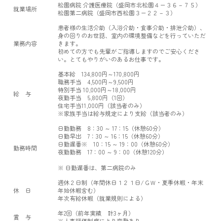
松園病院 介護医療院（盛岡市北松園４ー３６－７５）
就業場所
松園第二病院（盛岡市西松園３ー２２－３）
患者様の生活介助（入浴介助・食事介助・排泄介助）、
身の回りのお世話、室内の環境整備などを行っていただ
業務内容
きます。
初めての方でも先輩がご指導しますのでご安心くださ
い。とてもやりがいのあるお仕事です。
基本給 134,800円～170,800円
職務手当 4,500円～9,500円
特別手当 10,000円～18,000円
給 与
夜勤手当 5,800円（1回）
住宅手当11,000円（該当者のみ）
※家族手当は給与規定により支給（該当者のみ）
日勤勤務 8：30 ～ 17：15（休憩60分）
日勤早出 7：30 ～ 16：15（休憩60分）
日勤遅番※ 10：15 ～ 19：00（休憩60分）
勤務時間
夜勤勤務 17：00 ～ 9：00（休憩120分）
※ 日勤遅番は、第二病院のみ
週休２日制（年間休日１２１日/ＧＷ・夏季休暇・年末
休 日
年始休暇含む）
年次有給休暇（就業規則による）
年2回（前年実績 計3ヶ月）
賞 与
※人事評価制度により変動あり