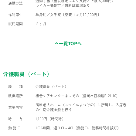
通勤手当（当院規定により支給／上限15,000円）
通勤方法
マイカー通勤可／無料駐車場あり
福利厚生
単身用／女子寮〔寮費１ヶ月10,000円〕
試用期間
２ヶ月
一覧TOPへ
介護職員（パート）
職 種
介護職員（パート）
就業場所
複合ケアセンターまつぞの（盛岡市西松園3-21-10)
有料老人ホーム（スマイルまつぞの）に所属し、入居者
業務内容
の生活介護全般を行う
給 与
1,100円（時間給）
勤 務 日
1日6時間、週３日～4日（勤務日、勤務時間相談可）