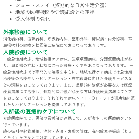
ショートステイ（短期的な日常生活介護）
地域の医療機関や介護施設との連携
受入体制の強化
外来診療について
消化器内科、循環器科、呼吸器内科、整形外科、糖尿病・内分泌科、耳
鼻咽喉科の診療を松園第二病院にておこなっております。
入院診療について
一般急性期病床、地域包括ケア病床、医療療養病床、介護療養病床があ
り、患者様の症状・状態に沿った診療・ケアをおこなっております。 一
般急性期病床では専門的な治療を中心に、地域包括ケア病床では急性期
治療後の治療やリハビリテーション・在宅復帰に向けた介護サービスな
どの調整をおこなっております。また、長期的に治療が必要な方は医療
療養病床にて治療し、長期的に介護が必要な方は介護療養病床にてケア
をおこなっております。それぞれの病床へＰＴ・OＴ・ＳＴが患者様に適
したリハビリテーションを提供しております。
入所後の医療的ケアについて
介護医療院では、医師や看護師が連携して、入所者さまの医療的ケアを
行っています。
痰の吸引や経管栄養、注射・点滴・お薬の管理、在宅酸素や褥瘡（じょ
くそう）ケアなどに対応しています。