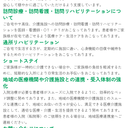
安心して穏やかに過ごしていただけるよう支援しています。
訪問診療・訪問看護・訪問リハビリテーションにつ
いて
ご自宅やサ高住、介護施設への訪問診療・訪問看護・訪問リハビリテー
ションを医師・看護師・ОＴ・ＰＴがおこなっております。患者様やご家
族様が在宅で過ごせるよう医療ケア・生活ケアをおこなっております。
通所リハビリテーション
ご自宅で生活する方が、定期的に施設に通い、心身機能の回復や維持を
するためのリハビリテーションをおこなっております。
ショートステイ
ご家族様が一時的に介護できない場合や、ご家族様の負担を軽減するた
めに、短期的な入所により日常生活のお手伝いをおこなっております。
地域の医療機関や介護施設との連携・受入体制の強
化
入院治療が必要な患者様がスムーズに入院できるように、効率的なベッ
ド調整に努めております。また、地域の医療機関や介護施設とのスムー
ズな連携により、地域にお住いの方々が安心し、満足できる医療介護施
設として、適切な医療・介護・生活を提供できるよう努めております。
患者様の入院（転院等）のご依頼をされる場合は、地域医療連携室へご
連絡ください。