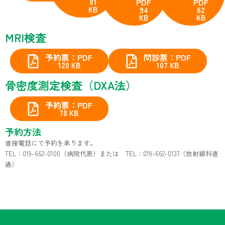
PDF
PDF
81
KB
94
62
KB
KB
MRI検査
予約票：PDF
問診票：PDF
120 KB
107 KB
骨密度測定検査（DXA法）
予約票：PDF
78 KB
予約方法
直接電話にて予約を承ります。
TEL：019-662-0100（病院代表）または TEL：019-662-0137（放射線科直
通）