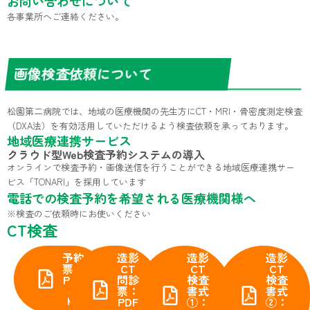
お問い合わせについて
各事業所へご連絡ください。
画像検査依頼について
松園第二病院では、地域の医療機関の先生方にCT・MRI・骨密度測定検査
（DXA法）を有効活用していただけるよう検査依頼を承っております。
地域医療連携サービス
クラウド型Web検査予約システムの導入
オンラインで検査予約・画像送信を行うことができる地域医療連携サー
ビス「TONARI」を採用しています
電話での検査予約を希望される医療機関様へ
※検査のご依頼時にお使いください
CT検査
予約
造影
造影
造影
票：
CT
CT
CT
PDF
問診
検査
検査
票：
書式
書式
86
KB
PDF
①：
②：