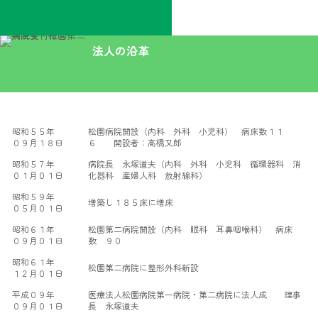
内
容
を
法人の沿革
ス
キ
ッ
プ
昭和５５年
松園病院開設（内科 外科 小児科） 病床数１１
０９月１８日
６ 開設者：高橋又郎
昭和５７年
病院長 永塚道夫（内科 外科 小児科 循環器科 消
０１月０１日
化器科 産婦人科 放射線科）
昭和５９年
増築し１８５床に増床
０５月０１日
昭和６１年
松園第二病院開設（内科 眼科 耳鼻咽喉科） 病床
０９月０１日
数 ９０
昭和６１年
松園第二病院に整形外科新設
１２月０１日
平成０９年
医療法人松園病院第一病院・第二病院に法人成 理事
０９月０１日
長 永塚道夫