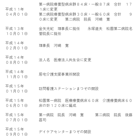
第一病院療養型病床群８４床・一般８７床 合計 １７
平成１１年
１床に変更
０４月０１日
第二病院療養型病床群３０床・一般６０床 合計 ９
０床に変更 第二病院 院長 河嶋 寛
平成１３年
金矢光紀 理事長に就任 永塚道夫 松園第二病院名
１０月０１日
誉院長に就任
平成１４年
理事長 河嶋 寛
０２月０１日
平成１４年
法人名 医療法人共生会に変更
０８月０１日
平成１４年
居宅介護支援事業所開設
１１月０１日
平成１５年
訪問看護ステーションまつぞの開設
０１月０１日
平成１５年
松園第一病院 医療療養病床６０床 介護療養病床６０
０６月０１日
床の計１２０床に編成
平成１５年
第一病院 院長 河嶋 寛 第二病院 院長 後藤
０７月０１日
昌司
平成１５年
デイケアセンターまつぞの開設
０９月０１日