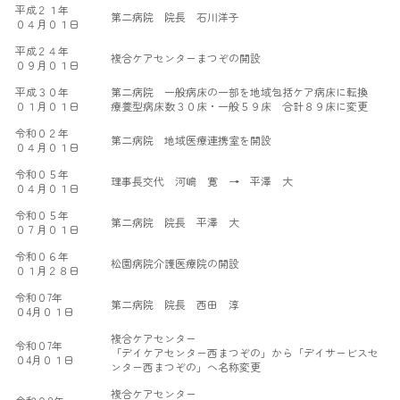
平成２１年
第二病院 院長 石川洋子
０４月０１日
平成２４年
複合ケアセンターまつぞの開設
０９月０１日
平成３０年
第二病院 一般病床の一部を地域包括ケア病床に転換
０１月０１日
療養型病床数３０床・一般５９床 合計８９床に変更
令和０２年
第二病院 地域医療連携室を開設
０４月０１日
令和０５年
理事長交代 河嶋 寛 → 平澤 大
０４月０１日
令和０５年
第二病院 院長 平澤 大
０７月０１日
令和０６年
松園病院介護医療院の開設
０１月２８日
令和０7年
第二病院 院長 西田 淳
０4月０１日
複合ケアセンター
令和０7年
「デイケアセンター西まつぞの」から「デイサービスセ
０4月０１日
ンター西まつぞの」へ名称変更
複合ケアセンター