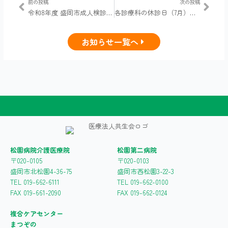
Prev
Next
前の投稿
次の投稿
令和8年度 盛岡市成人検診の実施について
各診療科の休診日（7月）のお知らせ
お知らせ一覧へ
松園病院介護医療院
松園第二病院
〒020-0105
〒020-0103
盛岡市北松園4-36-75
盛岡市西松園3-22-3
TEL 019-662-6111
TEL 019-662-0100
FAX 019-661-2090
FAX 019-662-0124
複合ケアセンター
まつぞの