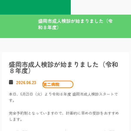
内
容
を
盛岡市成人検診が始まりました（令
ス
和８年度）
キ
ッ
プ
盛岡市成人検診が始まりました（令和
８年度）
2026.06.23
第二病院
本日、6月23日（火）より令和８年度 盛岡市成人検診スタートで
す。
完全予約制となっていますので、計画的に早めの受診をおすすめ
します。