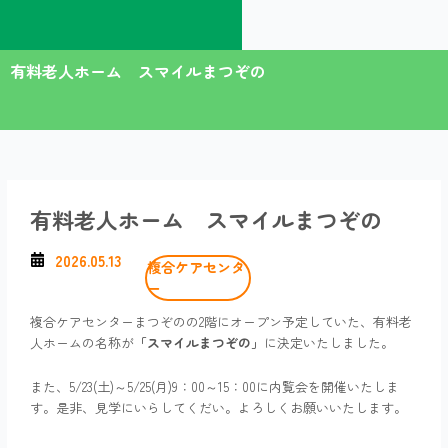
内
容
を
有料老人ホーム スマイルまつぞの
ス
キ
ッ
プ
有料老人ホーム スマイルまつぞの
2026.05.13
複合ケアセンタ
ー
複合ケアセンターまつぞのの2階にオープン予定していた、有料老
人ホームの名称が
「スマイルまつぞの」
に決定いたしました。
また、5/23(土)～5/25(月)9：00～15：00に内覧会を開催いたしま
す。是非、見学にいらしてくだい。よろしくお願いいたします。