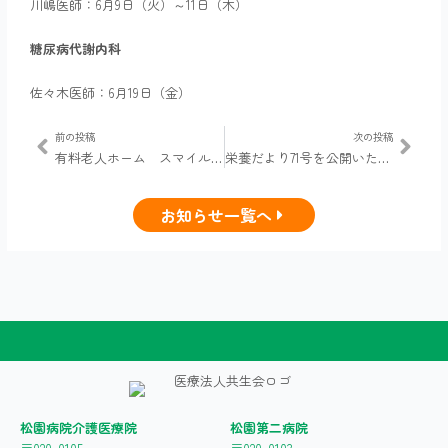
川嶋医師：6月9日（火）～11日（木）
糖尿病代謝内科
佐々木医師：6月19日（金）
Prev
Next
前の投稿
次の投稿
有料老人ホーム スマイルまつぞの
栄養だより71号を公開いたしました
お知らせ一覧へ
松園病院介護医療院
松園第二病院