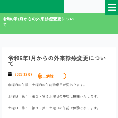
内
容
を
令和6年1月からの外来診療変更につい
ス
て
キ
ッ
プ
令和6年1月からの外来診療変更につい
て
2023.12.07
第二病院
水曜日の午後・土曜日の午前診療日が変わります。
水曜日：第１・第３・第５水曜日の午後は
診療
いたします。
土曜日：第１・第３・第５土曜日の午前は
休診
となります。